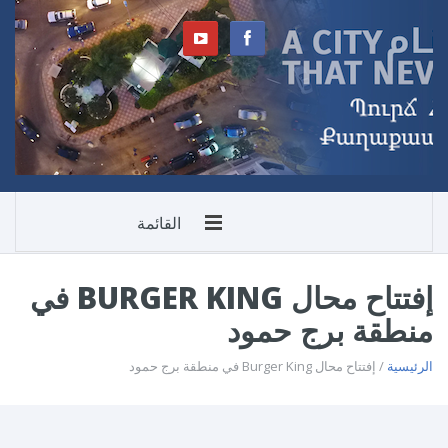
القائمة
إفتتاح محال BURGER KING في
منطقة برج حمود
الرئيسية
/ إفتتاح محال Burger King في منطقة برج حمود