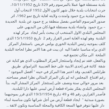
بلدية مستقلة فيها عملا بالمرسوم رقم 329 تاريخ 10/11/1952،
جرت انتخابات بلدية خلال شهر كانون الأول 1952 لانتخاب أول
مجلس لبلدية برج حمود وامتدت ولايته لغاية تاريخ تمو 1962، اثر
صدور المرسوم القاضي بفصل منطقة بر ج حمود عن بلدية الجديدة
– برج حمود وانشاء بلدية مستقلة فيها،كان من البديهي على
المجلس البلدي الاول المنتخب ان يبحث بأمر ايجاد مركز لهذه
البلدية وهو لهذه الغاية اصدر القرار رقم 2 تاريخ 15/1/1953 الذي
كلف بموجبه رئيس البلدية الخوري بولس عريس باستئجار المركز
الذي يراه مناسبا عاهدا اليه ان يبت في هذا الامر نظرا لحاجة البلدية
الملحة الى مكان تجتمع فيه.
وبالفعل، فقد تم إيجاد واستئجار المركز المطلوب الذي هو كناية عن
شقة كائنة في إحدى الابنية على خط العديبية الترامواي طريق
طرابلس القديم، وقد اعتبر هذا المركز في حينه " أفضل الموجود "
رغم اقتناع المجلس انه لم يكن المركز المثالي نظرا لصغر مساحته.
بعد مرور حوالي سنة ونصف على إستئجار المركز المشار اليه، بدأ
المجلس البلدي يفكر بشراء قطعة أرض ليبني عليها دارا للبلدية،
فأصدر القرارين رقم 48 و 49 تـاريخ 19/3/1954 الذي قرر بموجبهما
بصورة مبدئية " ايجاد قطعة أرض من أجل شرائها تكون مناسبة لبناء
دار عليها تتوفر فيها السعة الكافية والمحلة المناسبة وتكون لائقة ...