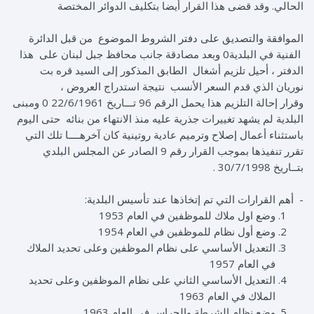
الحالي. وقد قضى هذا القرار أيضا بتكليف الدوائر المختصة
الموافقة والتصديق على دفتر الشروط الموضوع من قبل الدائرة
الفنية في البلدية0 وبعد مصادقة جانب محافظ جبل لبنان على هذا
الدفتر ، أحيل تلزيم أشغال الطابق المذكور إلى السيد قره بت
نوريان الذي قدم السعر الأنسب نتيجة استدراج العروض ،
وقرار إحالة التلزيم هذا يحمل الرقم 96 تـــاريخ 22/6/1961 0 ومبنى
البلدية لم يشهد تغييرات جذرية عليه منذ الانتهاء من بنائه حتى اليوم
باستثناء أعمال إصلاح وترميم عادية روتينية كان آخرهــــا تلك التي
تقرر تنفيذها بموجب القرار رقم 9 الصادر عن المجلس البلدي
بتــاريخ 30/7/1998 .
- أهم القرارات التي تم إتخاذها عند تأسيس البلدية:
وضع اول ملاك للموظفين في العام 1953
وضع أول نظام للموظفين في العام 1954
التعديل الأساسي على نظام الموظفين وعلى تحديد الملاك
في العام 1957
التعديل الأساسي الثاني على نظام الموظفين وعلى تحديد
الملاك في العام 1963
وضع نظام الشرطة والحراس في العام 1963