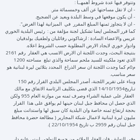
وتتوفر فيها عدة شروط أهمهــا :
- ان لا تقل مساحتها عن ألف وخمسمائة متر.
- أن يكون موقعها في وسط البلدة وبعيد عن الضجيج.
- ان لا يتجاوز ثمنها المبلغ المقرر في الميزانية لهذا الغرض".
كما قرر المجلس ايضا تشكيل لجنة مؤلفة من : رئيس البلدية الخوري
عريس والاعضاء السادة : ارشاكوني رفائليان ولطفيك بولدقيان
وادوار خوري لايجاد الارض المطلوبة حسب الشروط اعلاه.
بنتيجة البحث، وجدت اللجنة ان الارض الانسب هي العقار رقم 2161
الذي تعود ملكيته للسيد ملحم سماحة والذي تبلغ مساحته 1200
م0م كما وجدت اللجنة ان سعر الذراع المحدد بثلاثين ليرة لبنانية هو
سعر مناسب.
وبناء على تقرير اللجنة، أصدر المجلس البلدي القرار رقم 150
تـاريخ14/10/1954 الذي قضى بتكليف الرئاسة الاتفاق مع مالك
العقار على عملية الشراء وصرف ثمنه من موازنة العام 955 ولكن
الذي حصل ان محافظ جبل لبنان حينها لم يوافق على هذا القرار
بحجة ارتفاع ثمنه خاصة وان البلدية كان سبق لها واستدانت مبلغ
مليون ليرة لبنانية لاعمال شبكة المجارير ( مطالعة حضرة محافظ
جبل لبنان رقم 2959 ب تاريخ 22/10/1954 ).
وفي النهاية ، فان العقار الملائم من جميع النواحي ليبنى عليه دار