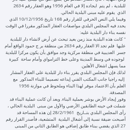
للبلدية ، لم يتم ايجاده إلا في العام 1956 وهو العقار رقم 2634
الذي يقوم عليه مبنى البلدية الحالي.
وفيما يلي النص الحرفي للقرار رقم 168 تاريخ 10/12/1956 الذي
يحدد فيه المجلس البلدي مواصفات العقار المذكور مقررا في الوقت
نفسه بناء دار البلدية عليه:
" كانت هذه البلدية منذ زمن بعيد تبحث عن أرض لانشاء دار للبلدية
عليها فلم تجد الا العقار رقم 2634 من منطقة بر ج حمود الواقع أمام
جسر العديبية في منطقة مركزية وجد موافق بأن يكون مركزا للبلدية
لوجوده في وسط المدينة وعلى خط الترامواي وأمام ساحة كبيرة
مما يسهل اشغال الأهلين.
لذلك فإن المجلس البلدي يقرر بناء دار للبلدية على العقار المشار
إليه راجيا جانب المكتب الفني إيداعه تصميما للبناء المذكور مع
العلم بأن الاعتماد موفر لهذا البناء وملحوظ في موازنة 1956
المصدقة.
وفور إيجاد الأرض بوشر بعملية البناء. وبعد أن كانت عملية البناء قد
شملت في حينه الطابقين الأرضي والأول من مبنى البلدية الحالي ،
رأى المجلس البلدي بتــاريخ 28/2/1961 إن هذه المساحة قد
أصبحت ضيقة نسبة إلى أشغال البلدية المتشعبة، فأصدر القرار رقم
27 الذي يقضي ببناء طابق إضافي هو الطابق الثاني من المبنى