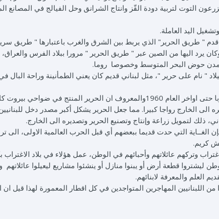
عون التوت لتربية دودة القّز وانتاج الشرانق وحل الفيالج في المصانع ا
شغيل اليد العاملة.
قدم " طريق الحرير" الذي يربط بين الشرق والغرب باعتبارها " طريق سريع
كان يرد اليها من الصين عبر " طريق الحرير " مرورا ببلاد الفرس والعراق، 
ئر مدن حوض البحر المتوسط وخصوصا روما.
اد " نام على حرير "، مثل لبناني قديم كان يعني الطمأنينة وراحة البال في 
وكان تجار لبنان يصّدرون الحرير الى الصين واليابان وأوروبا حتى اواخر العام 1960والمعروف ان الحرير المنتج في ضواحي بيرو
ه الى الخارج رواجا كبيرا. مما جعل الحرير يشكل أكبر مصدر دخل للبنانيين
 ذلك لتمويل زراعة وإنتاج وتصنيع الحرير وتصديره الى الخارج.
إن الغــاية التي حدت قديما ببعضهم أي قبل الحرب العالمية الاولى، الى تر
ش كريم.
تراب وتركهم عائلاتهم وأحبائهم في الوطن، عمل هؤلاء في بلاد الاغتراب ب
ن ليشتروا قطعة أرض أو يبنوا منازل أو ينشئوا مشاريع ليعيلوا عائلاتهم و
يم العلم والمعرفة لابنائهم.
وا من اللبنانيين المهاجرين المتواجدين في كل اقطار المعمورة لهذا قيل ا