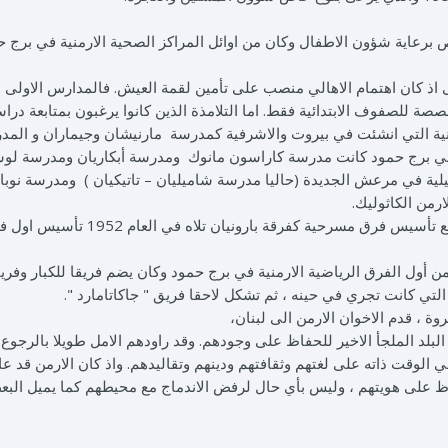
برعاية شؤون الاطفال وكان من اوائل المراكز الصحية الارمنية في برج ح
لى اذ كان اهتمام الاهالي منصب على تأمين لقمة العيش. فالمدارس الاولى ا
حمود بين الاعوام 1930 و 1945 كانت مخصصة للصفوف الابتدائية فقط. اما التلامذة الذين كانوا يرغبون بمتابعة د
ارمنية التي انشئت في بيروت والاشرفية كمدرسة مارنيشان وجيماران و المد
لى في برج حمود كانت مدرسة كاراسون مانوك ومدرسة أبكاريان ومدرسة لوس
يلية في مرعش الجديدة (حاليا مدرسة شاميليان – تاتيكيان ) ومدرسة نوبا
من الكاثوليك.
الناحية الثقافية الارمنية بدأت في برج حمود عام 1940 مع تأسيس فرق مسرحية كفرقة بارونيان تلاه في العام
 من أول الفرق الرياضية الارمنية في برج حمود وكان يضم فريقا للكبار وفريق
لتي كانت تجري في حينه ، ثم تشكل لاحقا فريق " جاكاتامارد ".
وة ، قدم الاخوان الارمن الى لبنان،
لبلد الملجأ الاخير للحفاظ على وجودهم. وقد راودهم الامل طويلا بالرجوع 
ي الوقت ذاته على لغتهم وثقافتهم ودينهم وتقاليدهم. واذ كان الارمن قد ع
 على هويتهم ، وليس بأي حال لرفض الاندماج مع محيطهم كما يميل الب