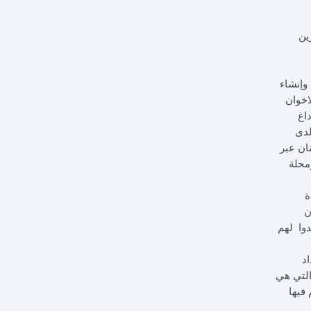
 المهجرين
وإنشاء
 الاخوان
اغ
لدى
ان عبر
د ومحلة
ة
 الاخوان
دوا لهم
تداد
التي هي
فيها