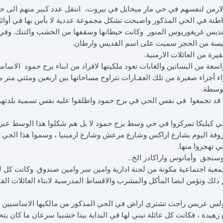
 الارمن لنفسهم في حي مار ميخايل في بيروت، انتقل عدد كبير منهم الى ح
القاطنة في الحي المذكور واصبحت تشكل مجموعة عددية لا بأس بها في أوائ
القديس غريغوريوس المنور وكانت حيطانها وسقفها من الخشب والتنك. وفي
 كنيسة من الحجر سميت على اسم القديس وارطان.
رة من العائلات الارمنية.
سعة من البساتين والغابات تعود ملكيتها لافراد من ابناء برج حمود الاساس
اء أجزاء صغيرة من تلك العقـارات تتراوح مساحاتها بين اربعين ومئتي متر م
توسطة.
كيا قد تجمعوا في نفس الحي في برج حمود واطلقوا عليه نفس تسمية بلدتهم
 كيليكا تمركزوا في حي وسط برج حمود لا بل هم شكلوا هذا الوسط عبر 
روفة اليوم بشارع اراكس وشارع مرعش وشارع ارمينيا ، وسموا هذا الحي "
ي تهجروا منها.
نجق وأمانوس واراكادز الخ...
جمعية اجتماعية مكونة من لجنة ادارية وامين سر وامين صندوق. وكانت كل ل
هم ذلك وتؤمن ايضا المأكل والمشرب والاقساط المدرسية لابناء العائلات الف
لس عريس راحت تشتري اراض في الحي المذكور من مالكيها الاساسيين ث
زهيدة ، فكانت كل عائلة تبني لها في البداية بيتا خشبيا سرعان ما كان يت