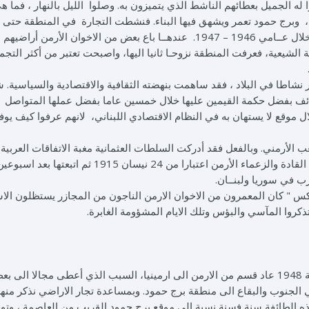
له الجميل بعطائهم الناشط الذي يتميزون به. وصلوا الليل بالنهار ، فما هي
وبرج حمود تعمر ويشهق فيها البناء. فنشطت التجارة في المنطقة حتى
الدعوة التي تحث الأرمن للعودة الى وطنهم الأم ، وذلك خلال عــامي 1946 – 1947. عندهــا باع بعض من الاخوان الأرمن أراضيهم
لشيعية، فعرفت المنطقة نزوحـا ثانيا اليها، واصبحت تعتبر من أكثر التج
 نشاطا في البلاد ، فقد ساهمت بنهضته الثقافية والاقتصادية والسياسية. 
ائف بفضل حكمة القيمين عليها خلال خمسين عاما بفضل عملها المتواصل
 موقع لا يستهان به في النظام الاقتصادي اللبناني، لانهم عرفوا كيف يوف
لأرمني. وبالفعل فقد أدركت السلطات العثمانية مغبة الاتفاقات العربية 
الارمنية مع الدول الاوروبية المعادية لها فأقدمت على قتل القادة والزعماء الأرمن اعتبارا من 24 نيسان 1915 ثم اتبعتها بعد اسب
س " كان المعمرون من الاخوان الارمن الناجون من المجازر يستظلون الا
ذكروا المآسي والبؤس وتلك الايام المشؤومة الغابرة.
قلنا أنه، بناء على نداء من المسؤولين في دولة ارمينيا سنة 1948 عاد قسم من الارمن الى ارمينيا، السبب الذي أعطى مجالا الى 
 في الجنوب والبقاع الى منطقة برج حمود. وبمساعدة تجار الاراضي نذكر منه
ه الطائفة سنة فسنة نسبة الى موقع برج حمود القريب من العاصمة ، وتوفي