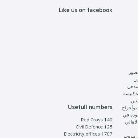
Like us on facebook
عام 1545 في عهدالأمير منصور
رن
مدخل
ء كنيسة
تين.
Usefull numbers
 وأحراج
جودة في
Red Cross 140
 الاعظم من الاهالي
Civil Defence 125
Electricity offices 1707
ي بيروت