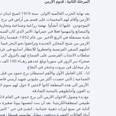
المرحلة الثانية : قدوم الارمن
الأرمن وأقام لهم المخيمات على قسم من أراض في برج حم
الموجودين عليها إذ أنشأوا نهضة زراعية وصناعية وتجاري
والمصانع واسهموا فعلا في عمرانها، الامر الذي كان الس
بلدية مستقلة في ا
الارمن من شبح المجازر الجديدة وتراجعوا نحو البحر فيم
اجلتهم السفن الفرنسية واضطروا للانتظار اسابيع في عر
سلطات الانتداب الفرنسي على السماح لهم بالنزول الى هذه 
صحراء دير
مار ميخايل في بيروت وعنجر في البقاع.
اذا ، كان العامل الأول والأهم استيطان برج حمود من قبل أب
الأرمن الى هذه المنطقة كانوا لاجئين لا حول لهم سوى ا
يد العون وأحاطوهم بالمحبة الصادقة.
طبيعي لمنطقةالكرنتينا بعد ان بنت لنفسها بيوتا صغيرة 
كناية عن سبع ليرات ذهبية عثمانية ، انشئ في حي " التي
أبناء العائلات الفقيرة ويدفعون مقابل تعليمهم قسطا زهيدا