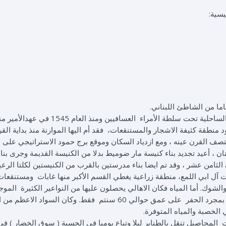
يسية:
ما من الشاطئ اللبناني.
وإثر الفتح العثماني في العام 1516 وقعت هذه المنطقة الساحلية تحت سلطة الأمراء العسافيين ومنذ ال
منطقة كثيفة الاشجار والمستنقعات، فقد أم اليها الموارنة منذ بداية الق
ف القرن عينه ، ومع ازدياد السكان وموقع برج حمود الاستراتيجي على 
ن ، أعيد تجديد بناء كنيسة مار ضوميط بدلا من الكنيسة القديمة وجرى بنا
ثامن عشر ، وقد تم ايضا بناء مدرستين بالقرب من الكنيستين لكلتا الرعي
 آل ابي اللمع، منطقة زراعية يغطي القسم الأكبر منها غابات ومستنقعات
لشوك. أما المياه فكان الاهالي يحصلون عليها من النواعير الكثيرة المو
البساتين الواسعة. وكان من السهل استخراج تلك المياه بمجرد الحفر على عمق حوالي 60 سنتم فقط. وكان السواد
 الخصبة والمياه المتوفرة.
 المحاصيل تنقل بالطنابر ليلا وتباع يوميا في الحسبة ( سوق الخضار ) ف