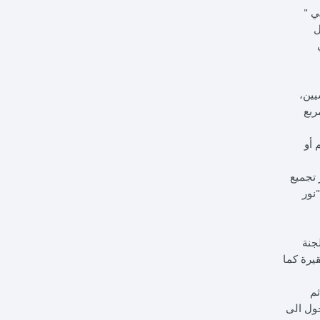
ي "
ل
يين،
ربع
 أو
تجميع
نور
جنة
قيرة كما
م
حول الى