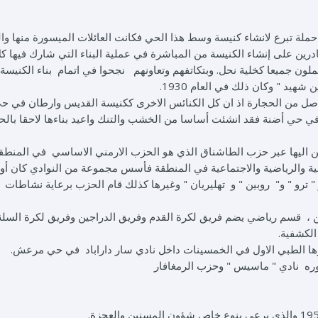
لة تبرع لانشاء كنيسة وسط هذا الحي فكانت العائلات الميسورة منها وال
قادرين على إنشاء الكنيسة من المباشرة في عملية البناء التي شارك فيها 
لون جميعا كخلية نحل. وبتكاتفهم وتعاونهم نجحوا في اتمام بناء الكنيسة 
يد " وكان ذلك في العام 1930.
صل من الحجارة اذ ان كل الكنائس الاخرى ككنيسة القديس وارطان في حي 
ي أضنة فقد انشئت أساسا من الخشب والتنك واعيد بناءها لاحقا بالح
من اليها عبر حزب الطاشناق الذي هو الحزب الارمني الاساسي في المنطقة
فية والرياضية والاجتماعية في المنطقة فأسس مجموعة من النوادي كان أول
 و " ترو " و" روبين " و تهليريان " وغيرها كذلك قام الحزب برعاية نشاطات
 ، قسم رياضي يضم فريق لكرة القدم وفريق الدراجين وفريق لكرة السلة
الكشفية.
ها الطبي الاول في الخمسينات داخل نادي سار داراباد في حي مرعش.
ره نادي " ماسيس " وحزب الرمغافار