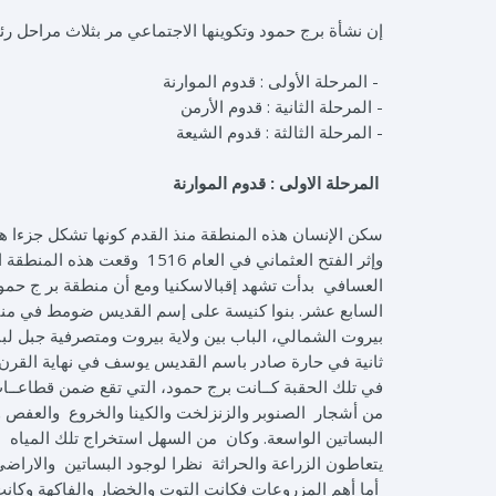
إن نشأة برج حمود وتكوينها الاجتماعي مر بثلاث مراحل رئ
- المرحلة الأولى : قدوم الموارنة
- المرحلة الثانية : قدوم الأرمن
- المرحلة الثالثة : قدوم الشيعة
المرحلة الاولى : قدوم الموارنة
سكن الإنسان هذه المنطقة منذ القدم كونها تشكل جزءا ها
العسافي بدأت تشهد إقبالاسكنيا ومع أن منطقة بر ج حمود 
السابع عشر. بنوا كنيسة على إسم القديس ضومط في منتص
بيروت الشمالي، الباب بين ولاية بيروت ومتصرفية جبل لبنا
ثانية في حارة صادر باسم القديس يوسف في نهاية القرن ال
في تلك الحقبة كــانت برج حمود، التي تقع ضمن قطاعــات
من أشجار الصنوبر والزنزلخت والكينا والخروع والعفص وا
يتعاطون الزراعة والحراثة نظرا لوجود البساتين والاراضي
أما أهم المزروعات فكانت التوت والخضار والفاكهة وكانت