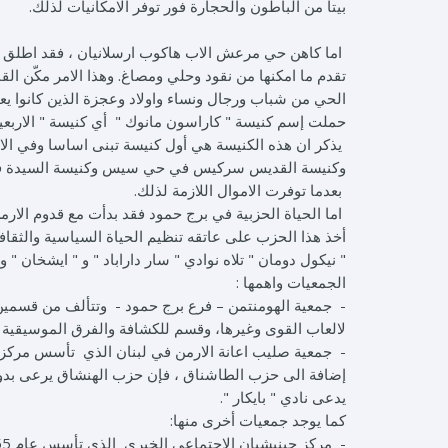
بيتا من الباطون والحجارة فور توفر الامكانيات لذلك.
اما كاهن حي مرعش الاب هاكوب ارسلانيان ، فقد اطلق حم
تقدم ما امكنها من نقود وحلي ومصاغ. وهذا الامر مكّن ال
الحي من شباب ورجال ونساء واولاد وعجزة الذين كانوا يعم
حملت إسم كنيسة " كاراسون مانوك " أي كنيسة " الاربعين شه
يذكر ان هذه الكنيسة هي أول كنيسة تبنى اساسا وفي الا
وكنيسة القديس سركيس في حي سيس وكنيسة السيدة في ح
بعدما توفرت الاموال اللازمة لذلك.
اما الحياة الحزبية في برج حمود فقد بدأت مع قدوم الار
أخذ هذا الحزب على عاتقه تنظيم الحياة السياسية والثقا
" نيكول دومان " تلاه نوادي " سار داراباد " و " ايشخان "
الجمعيات واهمها :
- جمعية الهومنتمن – فرع برج حمود - وتتألف من قسمين
لالعاب القوى وغيرها، وقسم للكشافة والفرق الموسيقية 
- جمعية صليب اعانة الارمن في لبنان الذي تأسس مركز
إضافة الى حزب الطاشناق ، فإن حزب الهنشاق يرعى بدو
يدعى نادي " بايكار ".
كما يوجد جمعيات أخرى منها:
- مركز جينيشيان الاجتماعي الخيري الذي تأسس عام 1955 والذي يرعى بنوع خاص شؤون المسنين والعجزة.