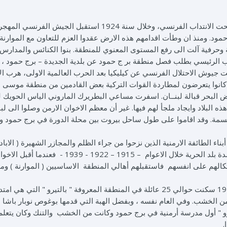
بعد نهاية الحرب العالمية الاولى سنة 1919 اصبح لبنان تحت الانتداب الفرنسي، وخلال سنة 1924 استقبل الجيش الفرنسي
ود. ومنذ ان وطأت اقدامهم هذه الارض عقدوا العزم للتعاون مع الموارنة
ة وحرفية آلت الى رفع المستوى المعنوي للمنطقة. بنوا الكنائس والمدارس
بب الرئيسي بطلب فصل منطقة بر ج حمود عن بلدية الجديدة – برج حمود ، 
لربع الاخير من عام 1952، فبعدما رحلت جيوش الاحتلال الفرنسي عن كيليكيا بعد الحرب العالمية الاولى، هرب
ا كانوا يتعرضون لمطاردة القوات التركية بعض القادمين من منطقة موسى د
ض البحر قبالة لبنــان. اسفرت مساعي البطريرك الماروني الياس الحويك 
البلاد وايجاد ملجأ لهم فيها. غير أن معظم الاخوان الارمن وصلوا الى لبن
 الزور في سوريا وبلغ عددهم زهــاء 100 الف نسمة. وقد اقاموا على طول ساحل بيروت بين محلة الدورة في برج حمو
ناء الطائفة الارمنية الذين نزحوا من جراء الظلم والمجازر الشهيرة ( الاباد
الجماعية ) التي حصدت أكثر من مليوني شهيد أرمني قاصدة بلد الحرية خلال الاعوام – 1915 – 1922 - 1939 - فعندما أقبل
تكالهم على انفسهم فاستقبلهم أهالي المنطقة الاساسيين ( الموارنة ) وم
مع بدء وصول الاخوان الارمن الى برج حمود في العام 1924 سكنت حوالي 25 عائلة في المنطقة المعروفة " بالتيرو " التي هي ام
من الخشب. وفي العام نفسه ، وبفضل الهبة التي قدمها بوغوص نوبار باشا 
رو " أول مدرسة أرمنية في برج حمود وكانت من الخشب والتنك وكان يتعلم 
.