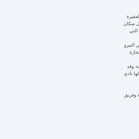
فقيرة
كل سكان
التي
التيرو
جارة
. وقد
ها نادي
 وفريق