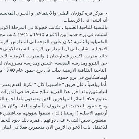
- مركز قره كوزيان الطبي والاجتماعي و الخيري المخصص 
أنه انشئ في الاربعينات.
بالنسبة للناحية العلمية ، فكانت خجولة في المرحلة الاو
انشئت في برج 
التكميلية والثانوية فكان عليهم التوجه الى المدارس ال
الانجيلية. اشارة الى ان المدارس الارمنية السبعة الاو
حاليا مدرسة اكسور قصارجيان ) والمدرسة الارمنية الانج
حي التيرو ومدرسة القديسة اغنيس ومدرسة مسروبيان للار
لهماسكايين في برج حمود.
أما رياضياً ، فإن فريق " فاسبورا كان " لكرة القدم يعتبر
للناشئيين وقد احرز هذا الفريق نتائج مشرفة في الدورات ا
معلوم خلافا لسائر المهاجرين الذين يقصدون بلدا لجمع الثر
وبرج حمود بالتحديد، في ظروف مأساوية للغاية وكان هذا ا
أرضهم الاصلية ( ارمينيا ) لذا ، نظموا شؤونهم محافظين ف
منطوين بعض الشيء على ذواتهم ، فمرد ذلك يعود للحفاظ
للاعتقاد. بات الاخوان الارمن الان متجذرين فعلا في لبنان.