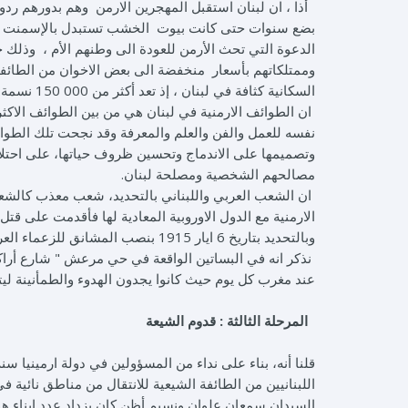
أذا ، ان لبنان استقبل المهجرين الارمن وهم بدورهم ردوا 
بضع سنوات حتى كانت بيوت الخشب تستبدل بالإسمنت ، 
وممتلكاتهم بأسعار منخفضة الى بعض الاخوان من الطائفة ا
السكانية كثافة في لبنان ، إذ تعد أكثر من 000 150 نسمة.
ان الطوائف الارمنية في لبنان هي من بين الطوائف الاكثر
نفسه للعمل والفن والعلم والمعرفة وقد نجحت تلك الطو
وتصميمها على الاندماج وتحسين ظروف حياتها، على احتلال
مصالحهم الشخصية ومصلحة لبنان.
ان الشعب العربي واللبناني بالتحديد، شعب معذب كالشعب ا
وبالتحديد بتاريخ 6 ايار 1915 بنصب المشانق للزعماء العرب في سوريا ولبنــان.
نذكر انه في البساتين الواقعة في حي مرعش " شارع أراك
عند مغرب كل يوم حيث كانوا يجدون الهدوء والطمأنينة ليت
المرحلة الثالثة : قدوم الشيعة
اللبنانيين من الطائفة الشيعية للانتقال من مناطق نائية
السيدان سمعان علوان ونسيم أظن كان يزداد عدد ابناء هذ