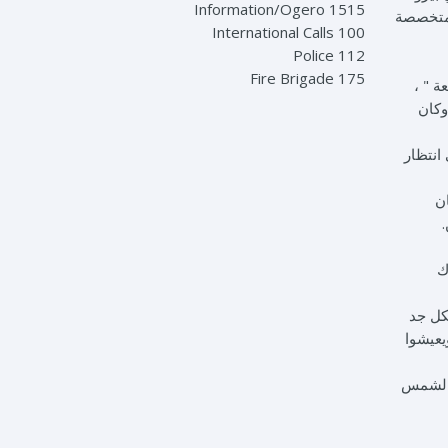
Information/Ogero 1515
لمتخصصة
International Calls 100
Police 112
Fire Brigade 175
ة " ،
وكان
انتظار
ت كان
.
ك
كل جد
يعيشوا
ن الشمس