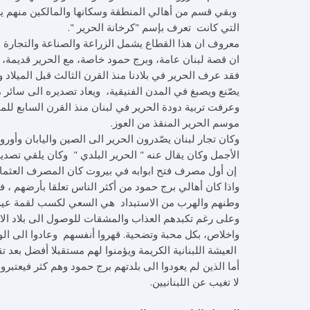
وبقي قسم من أهالي المنطقة وسكانها والمالكين منهم يزر
التي كانت تعرف بإسم "كرخانة الحرير ".
معروف ان هذا القطاع يشمل الزراعة والصناعة والتجارة وت
ان قصة لبنان عامة، وبرج حمود خاصة، مع الحرير قديمة، 
فقد عرف الحرير في بلادنا منذ القرن الثالث قبل الميلاد و
يصّنع ويصبغ في المدن الفنيقية، ويعاد تصديره الى سا
وعرفت تربية دودة الحرير في لبنان منذ القرن السابع للميل
موسم الحرير المنقذ من العوز.
الأجمل وكان يقال عنه " الحرير البلدي " وكان يلقي تصدير
إن أول مصرف فتح ابوابه في بيروت كان المصرف العثماني،
واذا كان أهالي برج حمود من أكثر الناس تعلقا بأرضهم ، ف
وطنهم والهرب من الاستبداد هي السعي لكسب لقمة عي
وعلى رغم تكبدهم العذاب والمشقات للوصول الى بلاد الاغ
واخلاص، بكل محبة وتضحية. قهروا أنفسهم وعادوا الى الوط
العيشة اللبنانية الكريمة ويؤمنوا لهم مستقبلا أفضل بعد تقد
أما الذين لم يعودوا الى بلدتهم برج حمود وهم كثر فيعتبر
لا تغيب عن اللبنانيين.