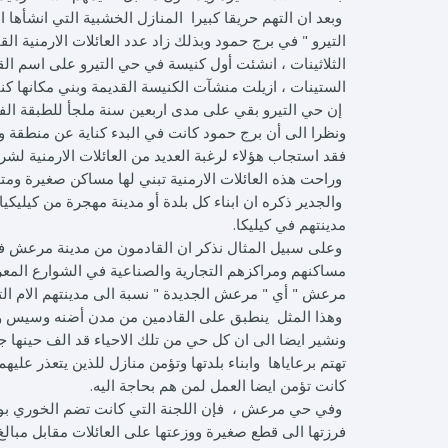
وبعد ان التهم حريقا كبيرا المنازل الخشبية التي انشأها
التيرو " في برج حمود وبذلك زاد عدد العائلات الارمنية 
الثلاثينات ، انشئت أول كنيسة في حي التيرو على اسم 
الستينات ، ازيلت منشآت الكنيسة القديمة وبني مكانها
إن حي التيرو بقي على مدى اربعين سنة ملجأ للطبقة الفقي
ونظرا الى أن برج حمود كانت في البدء كناية عن منطقة وا
فقد استجاب هؤلاء لرغبة العديد من العائلات الارمنية لشر
وراحت هذه العائلات الارمنية تبني لها مساكن صغيرة وم
والجدير ذكره ان ابناء كل بلدة أو مدينة مهجرة من كيلي
مدينتهم في كيليكا.
وعلى سبيل المثال نذكر ان القادمون من مدينة مرعش في
مساكنهم ومراكزهم التجارية والصناعية في الشوارع المع
مرعش " أي " مرعش الجديدة " نسبة الى مدينتهم الام الت
وهذا المثل ينطبق على القادمين من مدن أضنه وسيس وس
ونشير ايضا الى ان كل حي من تلك الاحياء قد الف حينها 
تهتم برعاياها وابناء بلدتها وتؤمن منازل للذين يتعذر علي
كانت تؤمن ايضا العمل لمن هم بحاجة اليه.
وفي حي مرعش ، فإن اللجنة التي كانت تضم الخوري بو
فرزتها الى قطع صغيرة ووزعتها على العائلات مقابل مبالغ 