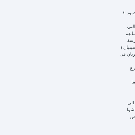
مود اذ
لتي
راساتهم
رسة
ينيان (
ريان في
 1952 تأسيس اول فرع
ا
الى
اشوا
عض