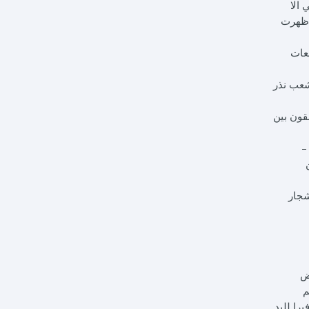
 الا
 ظهرت
معات
شعب نذر
قون بين
–
وعين
شجار
بعض
م
را لليد