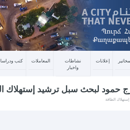
مخاتير
إعلانات
نشاطات
المعاملات
كتب ودراسا
واخبار
برج حمود لبحث سبل ترشيد إستهلاك ا
إستهلاك الطاقة