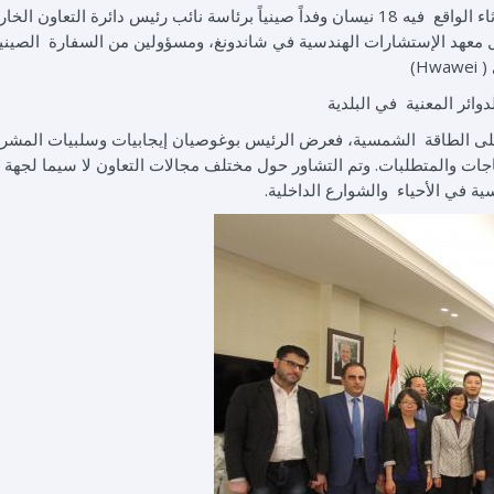
استقبل رئيس البلدية السيد مارديك بوغوصيان صباح الثلاثاء الواقع فيه 18 نيسان وفداً صينياً برئاسة نائب رئيس دائرة الت
ل معهد الإستشارات الهندسية في شاندونغ، ومسؤولين من السفارة الصيني
 (
Hwawei
)
ائر المعنية في البلدية
 على الطاقة الشمسية، فعرض الرئيس بوغوصيان إيجابيات وسلبيات المشر 
ات والمتطلبات. وتم التشاور حول مختلف مجالات التعاون لا سيما لجهة
ية في الأحياء والشوارع الداخلية.